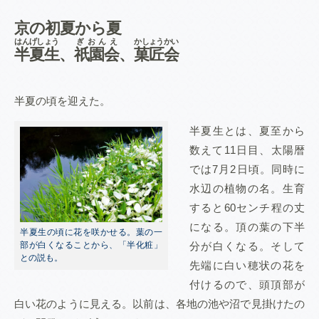
京の初夏から夏
はんげしょう
ぎおんえ
かしょうかい
半夏生
、
祇園会
、
菓匠会
半夏の頃を迎えた。
半夏生とは、夏至から
数えて11日目、太陽暦
では7月2日頃。同時に
水辺の植物の名。生育
すると60センチ程の丈
になる。頂の葉の下半
半夏生の頃に花を咲かせる。葉の一
部が白くなることから、「半化粧」
分が白くなる。そして
との説も。
先端に白い穂状の花を
付けるので、頭頂部が
白い花のように見える。以前は、各地の池や沼で見掛けたの