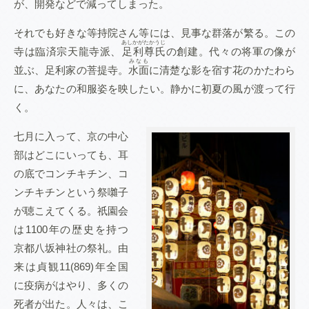
が、開発などで減ってしまった。
それでも好きな等持院さん等には、見事な群落が繁る。この
あしかがたかうじ
寺は臨済宗天龍寺派、
足利尊氏
の創建。代々の将軍の像が
みなも
並ぶ、足利家の菩提寺。
水面
に清楚な影を宿す花のかたわら
に、あなたの和服姿を映したい。静かに初夏の風が渡って行
く。
七月に入って、京の中心
部はどこにいっても、耳
の底でコンチキチン、コ
ンチキチンという祭囃子
が聴こえてくる。祇園会
は1100年の歴史を持つ
京都八坂神社の祭礼。由
来は貞観11(869)年全国
に疫病がはやり、多くの
死者が出た。人々は、こ