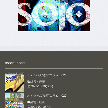
ホーム
リンクラウンジ
recent posts
取材のご希望
広告について
ふく☆ぺん“激写”コラム _ 021
編集部
経営・経済
お問い合わせ
2022-10-30(Sun)
プライバシーポリシー
著作権・免責事項
ふく☆ぺん“激写”コラム _ 020
経営・経済
2021-09-10(Fri)