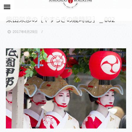
柴田栄
彦
の
［
や
す
ら
ぎ
の
歳時記
］
_ 002
2017年6月29日