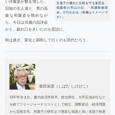
い洋服姿が数を増した。
京菓子の優れた伝統を守る菓匠会。
祇園祭の宵山の日、「祇園祭献茶
旧知の主人達と、男の高
会」が行われる（画像はイメージで
級な和服姿を眺めなが
す）。
ら、今日は呉服の品評会
かと、戯れ口をきいたのも昔話に
。
時
は過ぎ、変化と調和して行くのも現代だろう。
柴田栄彦（しばた しげひこ）
1937年生まれ。慶大経済学部卒、総合商社、大手石油会社など
を経てフリージャーナリストとして独立。国際政治・経済問題
から芸術文化、和菓子の研究まで豊富な知識と深い見識で執筆