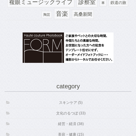
診察室
複眼ミュージックライフ
鉄道の旅
車
音楽
高桑新聞
陶芸
category
スキンケア (5)
文化のるつぼ (33)
経営・経済 (38)
美容・健康 (15)