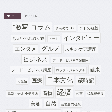
TAGS
RECENT
“激写”コラム
きもの遊戯
きものでGO!
インタビュー
ちょい呑み独り旅
アート
グルメ
エンタメ
スキンケア講座
ビジネス
フード・ビジネス探検隊
健康
フード・ビジネス講座
ロック・ジャングル
日本文化
歳時記
医療
化粧品
経済
着物
異彩・奇才 企業探訪
絵画
編集部便り
自然
美容
芸能界内視鏡