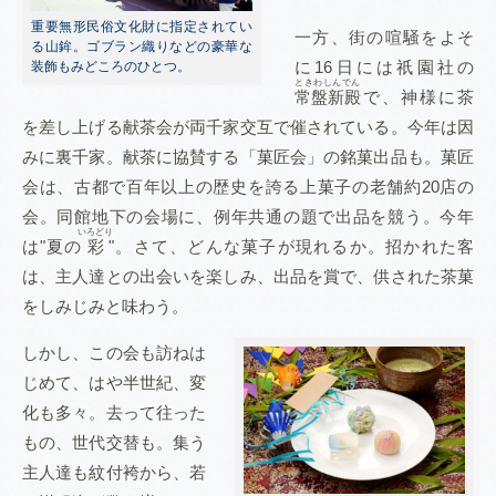
重要無形民俗文化財に指定されてい
一方、街の喧騒をよそ
る山鉾。ゴブラン織りなどの豪華な
に16日には祇園社の
装飾もみどころのひとつ。
ときわしんでん
常盤新殿
で、神様に茶
を差し上げる献茶会が両千家交互で催されている。今年は因
みに裏千家。献茶に協賛する「菓匠会」の銘菓出品も。菓匠
会は、古都で百年以上の歴史を誇る上菓子の老舗約20店の
会。同館地下の会場に、例年共通の題で出品を競う。今年
いろどり
は"夏の
彩
"。さて、どんな菓子が現れるか。招かれた客
は、主人達との出会いを楽しみ、出品を賞で、供された茶菓
をしみじみと味わう。
しかし、この会も訪ねは
じめて、はや半世紀、変
化も多々。去って往った
もの、世代交替も。集う
主人達も紋付袴から、若