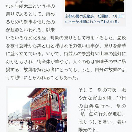
ごず
れを
牛頭
天王という神の
祟りであるとして、鎮め
京都の夏の風物詩、祇園祭。7月1日
るための祭事を催したの
から一か月間にわたって行われる。
が起源といわれる。以来
いろいろな変化を経、町衆の祭りとして根を下ろした。悪疫
を祓う意味から鉾と山と呼ばれる力強い山車が、祭りを豪華
に盛り立てている。やがて、街並みの祭提灯や山車の提灯に
灯がともされ、街全体が華やぐ。人々の心は祭囃子の中に昂
揚する。故郷を持たぬ者にとっても、ふと、自分の故郷のよ
うな想いにとらわれることもあった。
そして、祭の前夜、賑
やかな宵山を経、17日
の山鉾巡行へ。祭の
クライマックス
頂点
の行列が進む。
照りつける暑い、暑い
陽光の下。