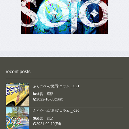
ホーム
リンクラウンジ
recent posts
取材のご希望
広告について
ふく☆ぺん“激写”コラム _ 021
編集部
経営・経済
お問い合わせ
2022-10-30(Sun)
プライバシーポリシー
著作権・免責事項
ふく☆ぺん“激写”コラム _ 020
経営・経済
2021-09-10(Fri)