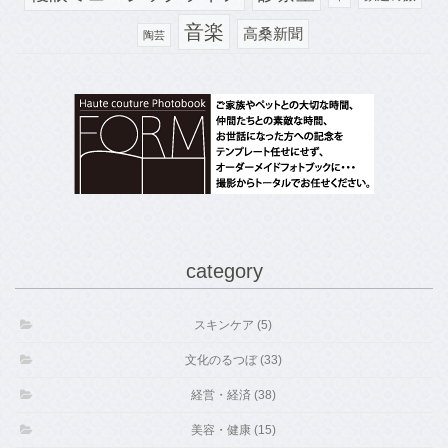
音楽
高桑新聞
陶芸
category
スキンケア (5)
文化のるつぼ (33)
経営・経済 (38)
美容・健康 (15)