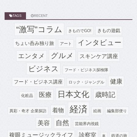
TAGS
RECENT
“激写”コラム
きもの遊戯
きものでGO!
インタビュー
ちょい呑み独り旅
アート
グルメ
エンタメ
スキンケア講座
ビジネス
フード・ビジネス探検隊
健康
フード・ビジネス講座
ロック・ジャングル
日本文化
歳時記
医療
化粧品
経済
着物
異彩・奇才 企業探訪
絵画
編集部便り
自然
美容
芸能界内視鏡
診察室
複眼ミュージックライフ
鉄道の旅
車