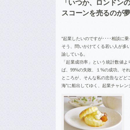
「いつか、ロンドンのH
スコーンを売るのが夢･
“起業したいのですが････相談に
そう、問いかけてくる若い人が多い
諭している。
「起業成功率」という統計数値よ
ば、99%の失敗、１%の成功。そ
ところが、そんな私の忠告などど
海”に船出してゆく、起業チャレン