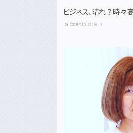
ビ
ジ
ネ
ス
、
晴
れ
？時々高桑
2019年10月25日