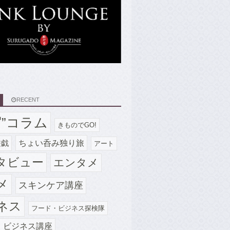
RECENT
写”コラム
きものでGO!
ちょい呑み独り旅
遊戯
アート
タビュー
エンタメ
メ
スキンケア講座
ネス
フード・ビジネス探検隊
・ビジネス講座