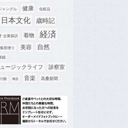
健康
ジャングル
化粧品
日本文化
歳時記
経済
着物
才 企業探訪
自然
美容
集部便り
視鏡
診察室
ュージックライフ
音楽
高桑新聞
の旅
陶芸