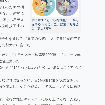
の両立。
発送のための梱
渉など、雑務に
び盛りの息子３
働く女性にとっての課題は、仕事と
家事や育児の両立。起業する場合
る歯科技工士の
は、更に大変だ。
た。
連合会を通して、“事業の今後について専門家のアド
して彼女に出会った。
ら、“１日のネット検索数2000回”、“スコーン年
数値に驚いた。
るべきだ！”とっさに思った私は、彼女にこうアドバ
しなければならない。自分の進む道を決めなさい。
舗を開店し、そこを拠点としてスコーン作りに邁進
店。流行の雑誌やマスコミに取り上げられ、人気に