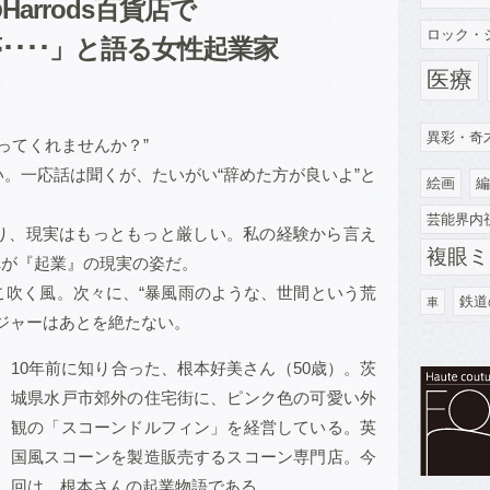
arrods百貨店で
ロック・
･･･」と語る女性起業家
医療
異彩・奇
乗ってくれませんか？”
。一応話は聞くが、たいがい“辞めた方が良いよ”と
絵画
編
芸能界内
り、現実はもっともっと厳しい。私の経験から言え
複眼ミ
れが『起業』の現実の姿だ。
こ吹く風。次々に、“暴風雨のような、世間という荒
鉄道
車
ジャーはあとを絶たない。
10年前に知り合った、根本好美さん（50歳）。茨
城県水戸市郊外の住宅街に、ピンク色の可愛い外
観の「スコーンドルフィン」を経営している。英
国風スコーンを製造販売するスコーン専門店。今
回は、根本さんの起業物語である。