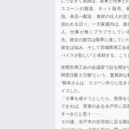
につまずく原因は、家事と仕事と
スコーンの製造、ネット販売、
包、各店へ配送、食材の仕入れ交
追われる日々。一方家庭内は、遊
人、仕事が無くプラプラしてい
夫。彼女の疲労は限界に達してい
彼女は悩み、そして茨城県商工会
バイスが欲しい”と依頼する。こう
笠間市商工会の会議室で話を聞きなが
間受注数３万個”という、驚異的な
“根本さんは、スコーン作りに生き
イスした。
「大事を成そうとしたら、覚悟を
できれば、実家のある水戸市に店
すべきだと思う････」
その後、水戸市の住宅街に店を開