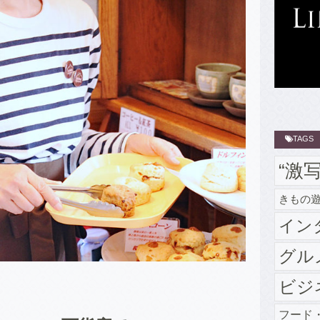
TAGS
“激
きもの
イン
グル
ビジ
～
フード