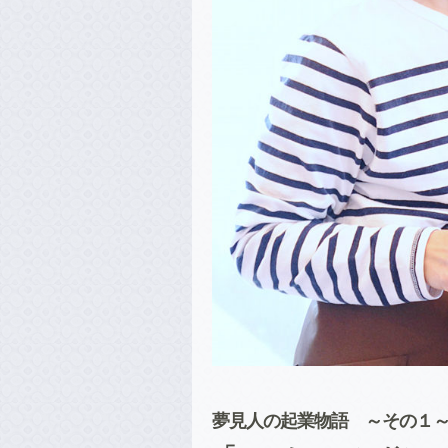
夢見人の起業物語 ～その１