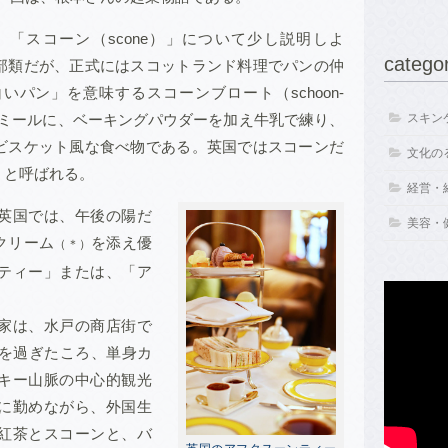
「スコーン（scone）」について少し説明しよ
catego
部類だが、正式にはスコットランド料理でパンの仲
パン」を意味するスコーンブロート（schoon-
ートミールに、ベーキングパウダーを加え牛乳で練り、
スキンケ
ビスケット風な食べ物である。英国ではスコーンだ
文化のる
。
」と呼ばれる
経営・経
英国では、午後の陽だ
美容・健
クリーム
を添え優
（＊）
ティー」または、「ア
家は、水戸の商店街で
歳を過ぎたころ、単身カ
キー山脈の中心的観光
に勤めながら、外国生
紅茶とスコーンと、バ