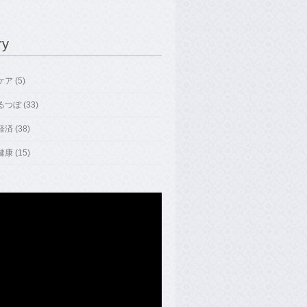
ry
ア (5)
つぼ (33)
済 (38)
康 (15)