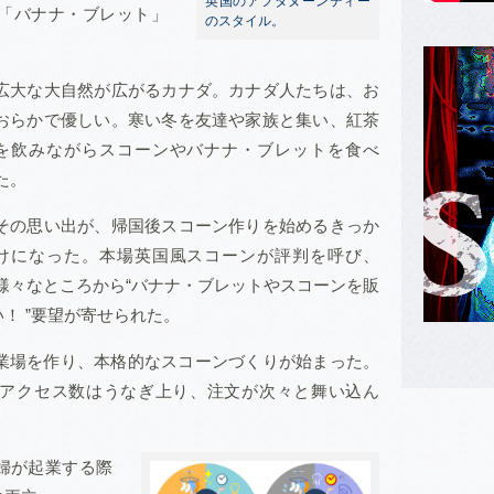
英国のアフタヌーンティー
「バナナ・ブレット」
のスタイル。
広大な大自然が広がるカナダ。カナダ人たちは、お
おらかで優しい。寒い冬を友達や家族と集い、紅茶
を飲みながらスコーンやバナナ・ブレットを食べ
た。
その思い出が、帰国後スコーン作りを始めるきっか
けになった。本場英国風スコーンが評判を呼び、
様々なところから“バナナ・ブレットやスコーンを販
！ ”要望が寄せられた。
作業場を作り、本格的なスコーンづくりが始まった。
アクセス数はうなぎ上り、注文が次々と舞い込ん
婦が起業する際