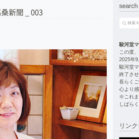
search
新聞 _ 003
駿河堂マ
この度、
2025
駿河堂マ
終了させ
長らくご
心より感
※これま
しばらく
リンク