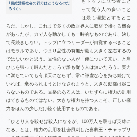
もトップに立つ者にと
1億総活躍社会の行方はどうなるのだ
ろうか。
って従う人の多いこと
は最も理想とするとこ
ろだ。しかし、これまで多くの政財界人に取材で接する機会
があったが、力で人を動かしても一時的なものであり、決し
て長続きしない。トップに立つリーダーが自覚するべきこと
はモラルであり、つまり品性の有無が最も大きく左右するの
ではないかと思う。品性のない人が「俺について来い」と肩
ひじを張って叫んだところで誰も従う人は無いだろう。実力
に満ちていても有頂天にならず、常に謙虚な心を持ち続けて
いれば、褒められようとけなされようと、大きな動揺は起こ
らないものである。品格のある人は、いたずらに権力の乱用
はできるものではない。大きな権力を持つ人こそ、正しい権
力をほんの少しだけ軽く使用するものである。
「ひとり人を殺せば殺人になるが、100万人を殺せば英雄に
なる」とは、権力の乱用を社会風刺した喜劇王・チャップリ