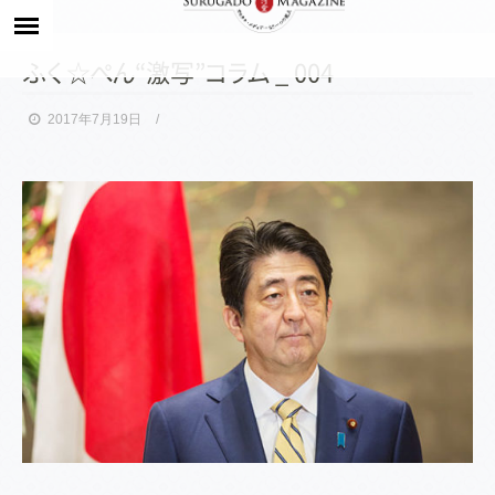
ふ
く
☆
ぺ
ん
“激写
”
コ
ラ
ム
_ 004
2017年7月19日