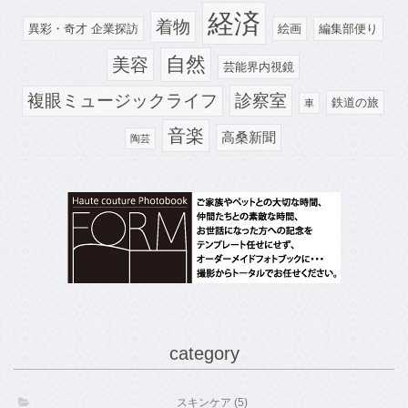
経済
着物
異彩・奇才 企業探訪
絵画
編集部便り
自然
美容
芸能界内視鏡
診察室
複眼ミュージックライフ
鉄道の旅
車
音楽
高桑新聞
陶芸
category
スキンケア (5)