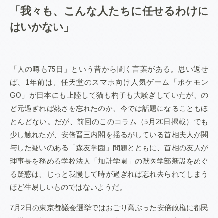
「我々も、こんな人たちに任せるわけに
はいかない」
「人の噂も75日」という昔から聞く言葉がある。思い返せ
ば、1年前は、任天堂のスマホ向け人気ゲーム「ポケモン
GO」が日本にも上陸して猫も杓子も大騒ぎしていたが、の
ど元過ぎれば熱さを忘れたのか、今では話題になることもほ
とんどない。だが、前回のこのコラム（5月20日掲載）でも
少し触れたが、安倍晋三内閣を揺るがしている首相夫人が関
与した疑いのある「森友学園」問題とともに、首相の友人が
理事長を務める学校法人「加計学園」の獣医学部新設をめぐ
る疑惑は、じっと我慢して時が過ぎれば忘れ去られてしまう
ほど生易しいものではないようだ。
7月2日の東京都議会選挙ではおごり高ぶった安倍政権に都民