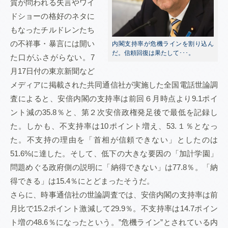
質が問われる失言やワイ
ドショーの格好のネタに
もなったチルドレンたち
の不祥事・暴言には開い
内閣支持率が危機ラインを割り込ん
だ。信頼回復は果たして･･･。
た口がふさがらない。7
月17日付の東京新聞など
メディアに掲載された共同通信社が実施した全国電話世論調
査によると、安倍内閣の支持率は前回６月時点より9.1ポイ
ント減の35.8％と、第２次安倍政権発足後で最低を記録し
た。しかも、不支持率は10ポイント増え、53.１％となっ
た。不支持の理由を「首相が信頼できない」としたのは
51.6%に達した。そして、低下の大きな要因の「加計学園」
問題めぐる政府側の説明に「納得できない」は77.8％。「納
得できる」は15.4％にとどまったそうだ。
さらに、時事通信社の世論調査では、安倍内閣の支持率は前
月比で15.2ポイント激減して29.9％。不支持率は14.7ポイン
ト増の48.6％になったという。”危機ライン”とされている内