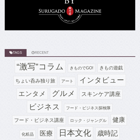
TAGS
RECENT
“激写”コラム
きもの遊戯
きものでGO!
インタビュー
ちょい呑み独り旅
アート
グルメ
エンタメ
スキンケア講座
ビジネス
フード・ビジネス探検隊
健康
フード・ビジネス講座
ロック・ジャングル
日本文化
歳時記
医療
化粧品