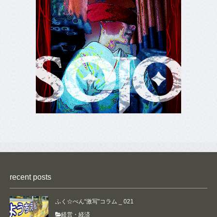
ホーム
リンクラウンジ
recent posts
取材のご希望
広告について
ふく☆ぺん“激写”コラム _ 021
編集部
経営・経済
お問い合わせ