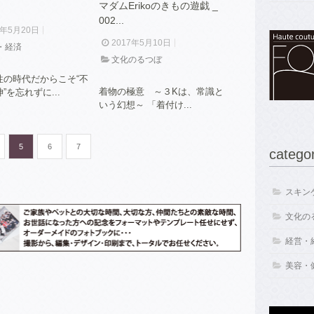
マダムErikoのきもの遊戯 _
002...
7年5月20日
2017年5月10日
・経済
文化のるつぼ
性の時代だからこそ“不
着物の極意 ～３Kは、常識と
”を忘れずに...
いう幻想～ 「着付け...
5
6
7
catego
スキンケ
文化のる
経営・経
美容・健