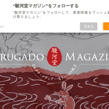
“駿河堂マガジン”をフォローする
ホーム
リンクラウンジ
編集部
“駿河堂マガジン”をフォローして、更新情報をプッシュ
home
link lounge
about
け取りましょう。
見送る
ush7
Next