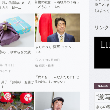
着物の極意 ～着物用の下着っ
〉 秋の信濃路の旅 八
※これま
てどうなってるの～ ...
 九月十日一...
しばらく
リンク
ふく☆ぺん“激写”コラム _
彦の［ やすらぎの歳
004...
 ...
2017年7月19日
7年8月1日
経営・経済
のるつぼ
「我々も、こんな人たちに任せ
るわけにはいかない」...
 菓子 「お客様 お届け
TAGS
ま...
“激
きもの