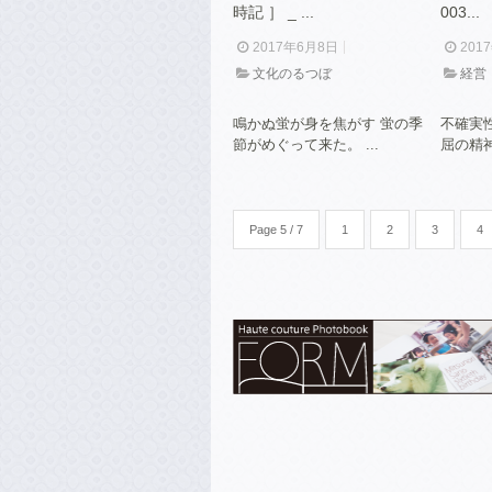
時記 ］ _ ...
003...
2017年6月8日
201
文化のるつぼ
経営
鳴かぬ蛍が身を焦がす 蛍の季
不確実
節がめぐって来た。 ...
屈の精神
Page 5 / 7
1
2
3
4