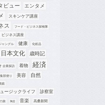
タビュー
エンタメ
メ
スキンケア講座
ネス
フード・ビジネス探検隊
・ビジネス講座
健康
ジャングル
化粧品
日本文化
歳時記
経済
着物
才 企業探訪
自然
美容
集部便り
視鏡
診察室
ュージックライフ
音楽
高桑新聞
の旅
陶芸