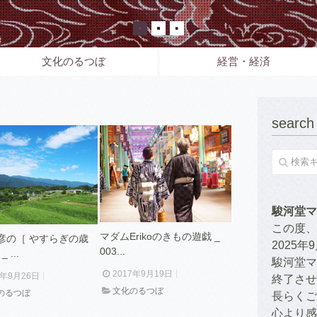
文化のるつぼ
経営・経済
search
駿河堂マ
この度、
マダムErikoのきもの遊戯 _
彦の［ やすらぎの歳
2025
003...
 ...
駿河堂マ
2017年9月19日
7年9月26日
終了させ
文化のるつぼ
のるつぼ
長らくご
心より感