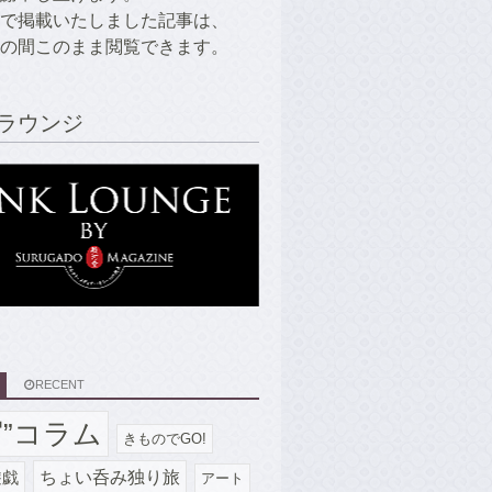
で掲載いたしました記事は、
の間このまま閲覧できます。
ラウンジ
RECENT
写”コラム
きものでGO!
ちょい呑み独り旅
遊戯
アート