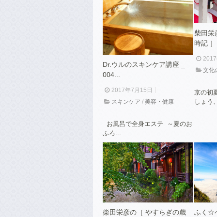
柴田栄
時記 ］ _
201
Dr.ウルのスキンケア講座 _
文化
004...
2017年7月15日
京の初
しょう、
スキンケア
/
美容・健康
お風呂で全身エステ ～夏のお
ふろ...
柴田栄彦の［ やすらぎの歳
ふく☆ぺ