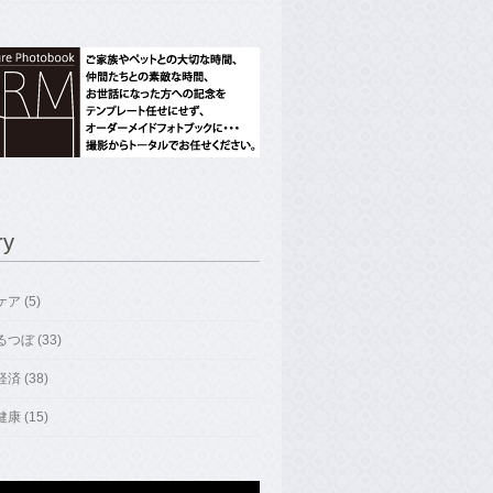
ry
ア (5)
つぼ (33)
済 (38)
康 (15)