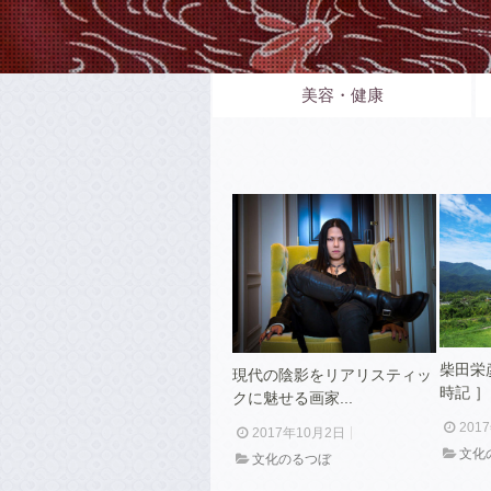
1
2
3
美容・健康
柴田栄
現代の陰影をリアリスティッ
時記 ］ _
クに魅せる画家...
201
2017年10月2日
文化
文化のるつぼ