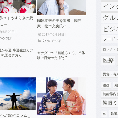
イン
グル
彦の［ やすらぎの歳
陶器本来の美を追求 陶芸
 ...
家・松本充央氏イ...
ビジ
7年6月29日
2017年6月14日
のるつぼ
フード
文化のるつぼ
ロック・
夏から夏 半夏生はんげ
カナダでの「轆轤ろくろ」初体
祇園会ぎおん...
験で目覚めた 我が”...
医療
異彩・奇
絵画
編
芸能界内
複眼ミ
鉄道
車
ん“激写”コラム _