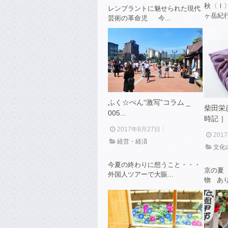
秋〈Ⅰ
レンブラントに魅せられた現代
ヶ岳紀行
芸術の革命児 今...
ふく☆ぺん“激写”コラム _
柴田栄
005...
時記 ］ _
2017年8月27日
201
経営・経済
文化
今夏の終わりに想うこと・・・
京の夏
外国人ツアーで大賑...
物 あり